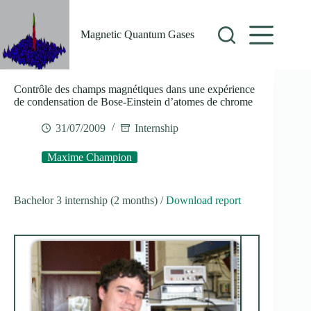
Skip
to
content
Magnetic Quantum Gases
Contrôle des champs magnétiques dans une expérience
de condensation de Bose-Einstein d’atomes de chrome
31/07/2009
Internship
Maxime Champion
Bachelor 3 internship (2 months) /
Download report